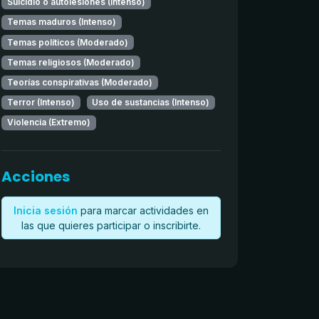
Suicidio o autolesiones (Intenso)
Temas maduros (Intenso)
Temas políticos (Moderado)
Temas religiosos (Moderado)
Teorías conspirativas (Moderado)
Terror (Intenso)
Uso de sustancias (Intenso)
Violencia (Extremo)
Acciones
Inicia sesión
para marcar actividades en
las que quieres participar o inscribirte.