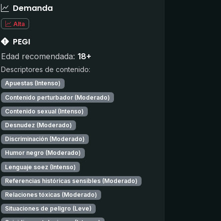
Demanda
Alta
PEGI
Edad recomendada:
18+
Descriptores de contenido:
Apuestas (Intenso)
Contenido perturbador (Moderado)
Contenido sexual (Intenso)
Desnudez (Moderado)
Discriminación (Moderado)
Humor negro (Moderado)
Lenguaje soez (Intenso)
Referencias históricas sensibles (Moderado)
Relaciones tóxicas (Moderado)
Situaciones de peligro (Leve)