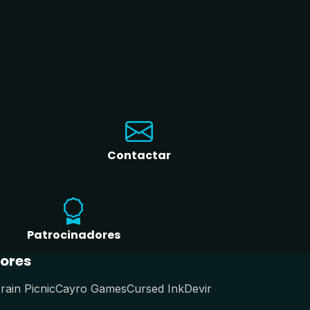
Contactar
Patrocinadores
ores
rain Picnic
Cayro Games
Cursed Ink
Devir