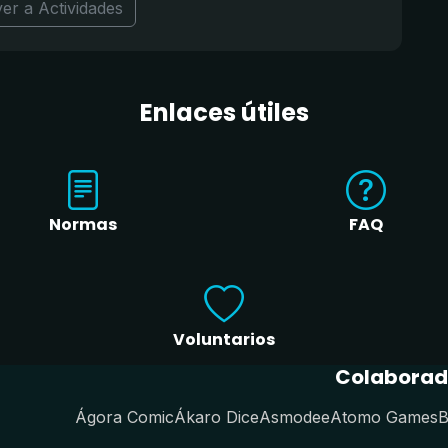
ver a Actividades
Enlaces útiles
Normas
FAQ
Voluntarios
Colaborad
Ágora Comic
Ákaro Dice
Asmodee
Atomo Games
B